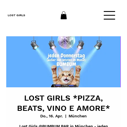
LOST GIRLS
LOST GIRLS *PIZZA,
BEATS, VINO E AMORE*
Do., 16. Apr.
  |  
München
Lost Girls @BUMBUM.BAR in München - jeden