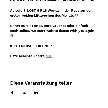
natürlich LOST GIRLS Sound direkt vom DJ-Pult 🪩
Ab sofort: LOST GIRLS Weekly in der Regel 
an den 
ersten beiden Mittwochen
 des Monats 💘
Bringt eure Friends, eure Crushes oder einfach 
euch selbst. We can’t wait to dance with you again 
🪩
KOSTENLOSER EINTRITT!
Bitte beachte unsere 
AGB
Diese Veranstaltung teilen