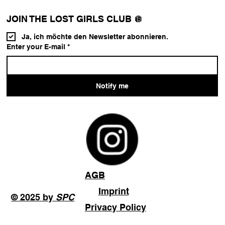
JOIN THE LOST GIRLS CLUB 🪩
Ja, ich möchte den Newsletter abonnieren.
Enter your E-mail
*
Notify me
AGB
Imprint
© 2025 by
SPC
Privacy Policy