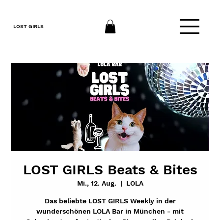
LOST GIRLS
LOST GIRLS Beats & Bites
Mi., 12. Aug.
  |  
LOLA
Das beliebte LOST GIRLS Weekly in der
wunderschönen LOLA Bar in München - mit