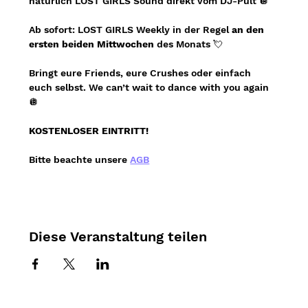
natürlich LOST GIRLS Sound direkt vom DJ-Pult 🪩
Ab sofort: LOST GIRLS Weekly in der Regel 
an den 
ersten beiden Mittwochen
 des Monats 💘
Bringt eure Friends, eure Crushes oder einfach 
euch selbst. We can’t wait to dance with you again 
🪩
KOSTENLOSER EINTRITT!
Bitte beachte unsere 
AGB
Diese Veranstaltung teilen