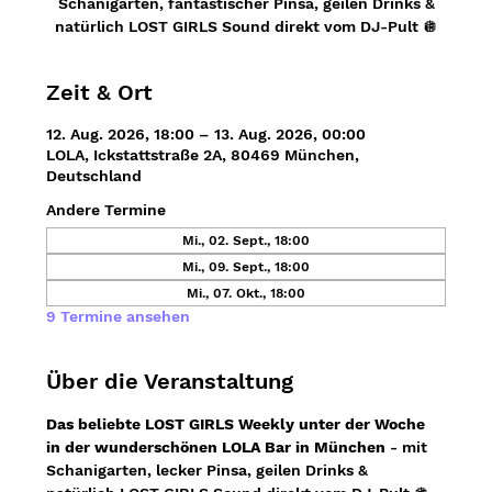
Schanigarten, fantastischer Pinsa, geilen Drinks &
natürlich LOST GIRLS Sound direkt vom DJ-Pult 🪩
Zeit & Ort
12. Aug. 2026, 18:00 – 13. Aug. 2026, 00:00
LOLA, Ickstattstraße 2A, 80469 München,
Deutschland
Andere Termine
Mi., 02. Sept., 18:00
Mi., 09. Sept., 18:00
Mi., 07. Okt., 18:00
9 Termine ansehen
Über die Veranstaltung
Das beliebte LOST GIRLS Weekly unter der Woche 
in der wunderschönen LOLA Bar in München
 - mit 
Schanigarten, lecker Pinsa, geilen Drinks & 